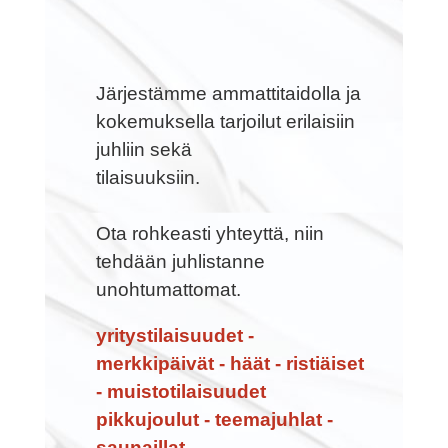
Järjestämme ammattitaidolla ja
kokemuksella tarjoilut erilaisiin
juhliin sekä
tilaisuuksiin.
Ota rohkeasti yhteyttä, niin
tehdään juhlistanne
unohtumattomat.
yritystilaisuudet -
merkkipäivät - häät - ristiäiset
- muistotilaisuudet
pikkujoulut - teemajuhlat -
saunaillat